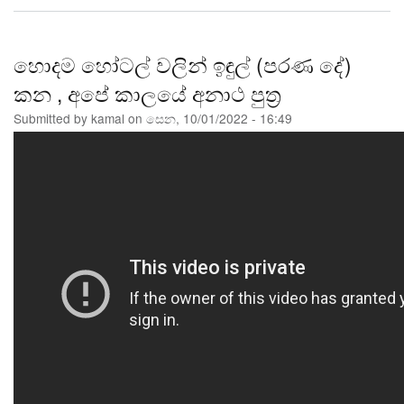
මග
හරිනෙම්
ගැන
හොදම හෝටල් වලින් ඉඳුල් (පරණ දේ)
කන , අපේ කාලයේ අනාථ පුත්‍ර
Submitted by
kamal
on
සෙන, 10/01/2022 - 16:49