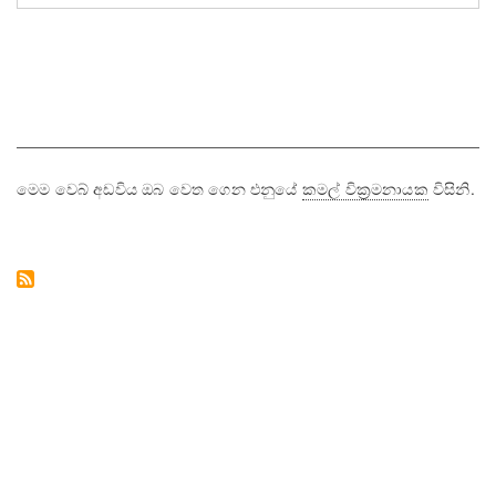
මෙම වෙබ් අඩවිය ඔබ වෙත ගෙන එනුයේ
කමල් වික්‍රමනායක
විසිනි.