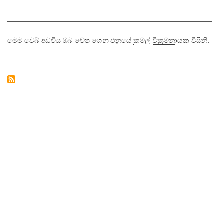
මෙම වෙබ් අඩවිය ඔබ වෙත ගෙන එනුයේ
කමල් වික්‍රමනායක
විසිනි.