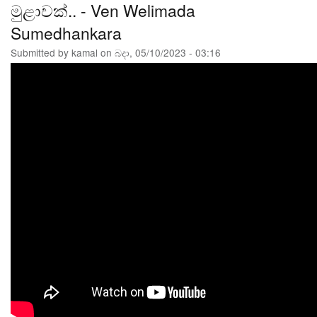
මුළාවක්.. - Ven Welimada
Sumedhankara
Submitted by
kamal
on
බදා, 05/10/2023 - 03:16