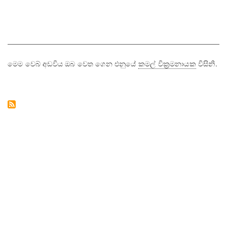
මෙම වෙබ් අඩවිය ඔබ වෙත ගෙන එනුයේ
කමල් වික්‍රමනායක
විසිනි.